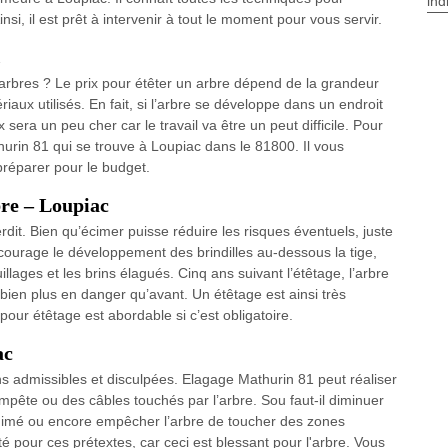
ind
si, il est prêt à intervenir à tout le moment pour vous servir.
.
 arbres ? Le prix pour étêter un arbre dépend de la grandeur
riaux utilisés. En fait, si l’arbre se développe dans un endroit
sera un peu cher car le travail va être un peut difficile. Pour
urin 81 qui se trouve à Loupiac dans le 81800. Il vous
préparer pour le budget.
rbre – Loupiac
dit. Bien qu’écimer puisse réduire les risques éventuels, juste
ncourage le développement des brindilles au-dessous la tige,
ages et les brins élagués. Cinq ans suivant l’étêtage, l’arbre
bien plus en danger qu’avant. Un étêtage est ainsi très
pour étêtage est abordable si c’est obligatoire.
ac
s admissibles et disculpées. Elagage Mathurin 81 peut réaliser
pête ou des câbles touchés par l’arbre. Sou faut-il diminuer
nanimé ou encore empêcher l’arbre de toucher des zones
té pour ces prétextes, car ceci est blessant pour l'arbre. Vous