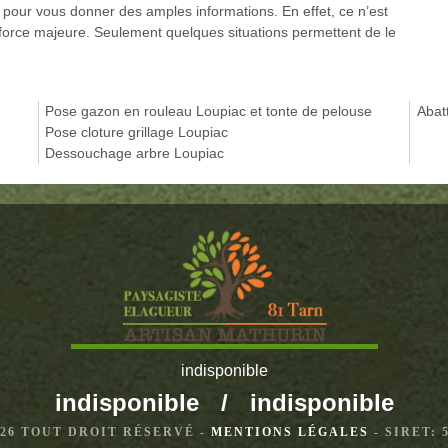
 pour vous donner des amples informations. En effet, ce n’est
 force majeure. Seulement quelques situations permettent de le
Pose gazon en rouleau Loupiac et tonte de pelouse
Abat
Pose cloture grillage Loupiac
Dessouchage arbre Loupiac
indisponible
indisponible
/
indisponible
2026 TOUT DROIT RÉSERVÉ -
MENTIONS LÉGALES
- SIRET: 5