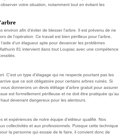
observer votre situation, notamment tout en évitant les
’arbre
s environ afin d’éviter de blesser l'arbre. Il est prévenu de ne
ors de l'opération. Ce travail est bien périlleux pour l'arbre,
rir l’aide d’un élagueur apte pour devancer les problèmes
 Mathurin 81 intervient dans tout Loupiac avec une compétence
cessités.
pert. C’est un type d'élagage qui ne respecte pourtant pas les
rrive que ce soit obligatoire pour certains arbres ruinés. Si
 vous donnerons un devis étêtage d'arbre gratuit pour assurer
issue est formellement périlleuse et ne doit être pratiquée qu’au
p haut devenant dangereux pour les alentours.
és et expériences de notre équipe d’etêteur qualifié. Nos
aux collectivités et aux professionnels. Puisque cette technique
ur la personne qui essaie de le faire, il convient donc de