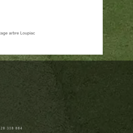
tage arbre Loupiac
28 318 884