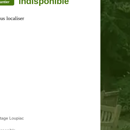
indisponible
antier
us localiser
tage Loupiac