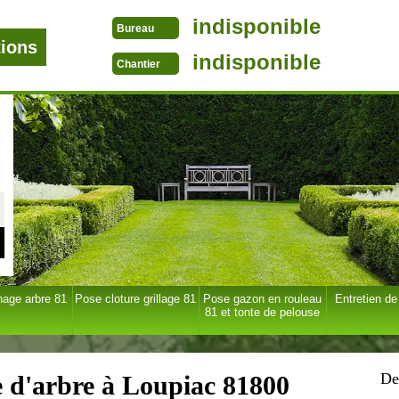
indisponible
Bureau
tions
indisponible
Chantier
age arbre 81
Pose cloture grillage 81
Pose gazon en rouleau
Entretien de
81 et tonte de pelouse
De
e d'arbre à Loupiac 81800