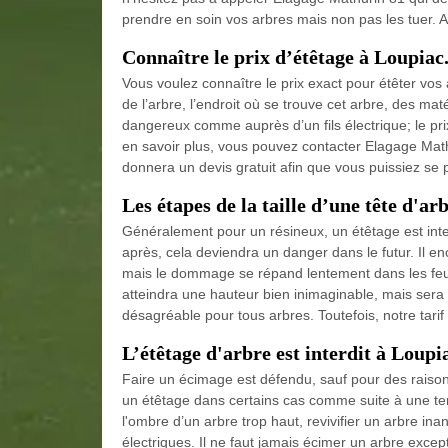
prendre en soin vos arbres mais non pas les tuer. Ain
Connaître le prix d’étêtage à Loupiac
Vous voulez connaître le prix exact pour étêter vos
de l’arbre, l’endroit où se trouve cet arbre, des maté
dangereux comme auprès d’un fils électrique; le prix 
en savoir plus, vous pouvez contacter Elagage Math
donnera un devis gratuit afin que vous puissiez se 
Les étapes de la taille d’une tête d'a
Généralement pour un résineux, un étêtage est inter
après, cela deviendra un danger dans le futur. Il e
mais le dommage se répand lentement dans les feuill
atteindra une hauteur bien inimaginable, mais sera 
désagréable pour tous arbres. Toutefois, notre tarif 
L’étêtage d'arbre est interdit à Loupi
Faire un écimage est défendu, sauf pour des raison
un étêtage dans certains cas comme suite à une tem
l'ombre d’un arbre trop haut, revivifier un arbre i
électriques. Il ne faut jamais écimer un arbre excep