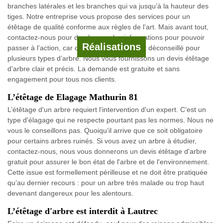
branches latérales et les branches qui va jusqu’à la hauteur des
tiges. Notre entreprise vous propose des services pour un
étêtage de qualité conforme aux règles de l’art. Mais avant tout,
contactez-nous pour de plus amples informations pour pouvoir
Réalisations
passer à l’action, car ce type d’opération est déconseillé pour
plusieurs types d’arbre. Nous vous fournissons un devis étêtage
d’arbre clair et précis. La demande est gratuite et sans
engagement pour tous nos clients.
L’étêtage de Elagage Mathurin 81
L’étêtage d'un arbre requiert l'intervention d'un expert. C’est un
type d'élagage qui ne respecte pourtant pas les normes. Nous ne
vous le conseillons pas. Quoiqu’il arrive que ce soit obligatoire
pour certains arbres ruinés. Si vous avez un arbre à étudier,
contactez-nous, nous vous donnerons un devis étêtage d'arbre
gratuit pour assurer le bon état de l'arbre et de l'environnement.
Cette issue est formellement périlleuse et ne doit être pratiquée
qu’au dernier recours : pour un arbre très malade ou trop haut
devenant dangereux pour les alentours.
L’étêtage d'arbre est interdit à Lautrec