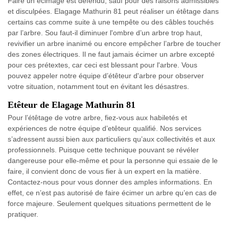
Faire un écimage est défendu, sauf pour des raisons admissibles
et disculpées. Elagage Mathurin 81 peut réaliser un étêtage dans
certains cas comme suite à une tempête ou des câbles touchés
par l’arbre. Sou faut-il diminuer l'ombre d’un arbre trop haut,
revivifier un arbre inanimé ou encore empêcher l’arbre de toucher
des zones électriques. Il ne faut jamais écimer un arbre excepté
pour ces prétextes, car ceci est blessant pour l'arbre. Vous
pouvez appeler notre équipe d’étêteur d'arbre pour observer
votre situation, notamment tout en évitant les désastres.
Etêteur de Elagage Mathurin 81
Pour l’étêtage de votre arbre, fiez-vous aux habiletés et
expériences de notre équipe d’etêteur qualifié. Nos services
s’adressent aussi bien aux particuliers qu’aux collectivités et aux
professionnels. Puisque cette technique pouvant se révéler
dangereuse pour elle-même et pour la personne qui essaie de le
faire, il convient donc de vous fier à un expert en la matière.
Contactez-nous pour vous donner des amples informations. En
effet, ce n’est pas autorisé de faire écimer un arbre qu’en cas de
force majeure. Seulement quelques situations permettent de le
pratiquer.