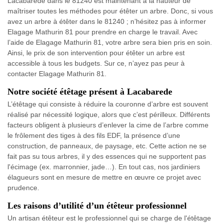
Lacabarede dans le 81240 est maintenant à la hauteur de
maîtriser toutes les méthodes pour étêter un arbre. Donc, si vous
avez un arbre à étêter dans le 81240 ; n’hésitez pas à informer
Elagage Mathurin 81 pour prendre en charge le travail. Avec
l’aide de Elagage Mathurin 81, votre arbre sera bien pris en soin.
Ainsi, le prix de son intervention pour étêter un arbre est
accessible à tous les budgets. Sur ce, n’ayez pas peur à
contacter Elagage Mathurin 81.
Notre société étêtage présent à Lacabarede
L’étêtage qui consiste à réduire la couronne d’arbre est souvent
réalisé par nécessité logique, alors que c’est périlleux. Différents
facteurs obligent à plusieurs d’enlever la cime de l’arbre comme
le frôlement des tiges à des fils EDF, la présence d’une
construction, de panneaux, de paysage, etc. Cette action ne se
fait pas su tous arbres, il y des essences qui ne supportent pas
l'écimage (ex. marronnier, jade…). En tout cas, nos jardiniers
élagueurs sont en mesure de mettre en œuvre ce projet avec
prudence.
Les raisons d’utilité d’un étêteur professionnel
Un artisan étêteur est le professionnel qui se charge de l'étêtage