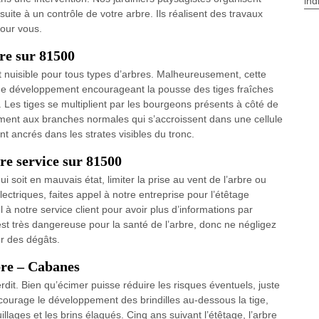
ind
uite à un contrôle de votre arbre. Ils réalisent des travaux
pour vous.
re sur 81500
t nuisible pour tous types d’arbres. Malheureusement, cette
s de développement encourageant la pousse des tiges fraîches
e. Les tiges se multiplient par les bourgeons présents à côté de
rement aux branches normales qui s’accroissent dans une cellule
nt ancrés dans les strates visibles du tronc.
re service sur 81500
 soit en mauvais état, limiter la prise au vent de l’arbre ou
ectriques, faites appel à notre entreprise pour l’étêtage
 à notre service client pour avoir plus d’informations par
 est très dangereuse pour la santé de l’arbre, donc ne négligez
er des dégâts.
rbre – Cabanes
dit. Bien qu’écimer puisse réduire les risques éventuels, juste
ncourage le développement des brindilles au-dessous la tige,
ages et les brins élagués. Cinq ans suivant l’étêtage, l’arbre