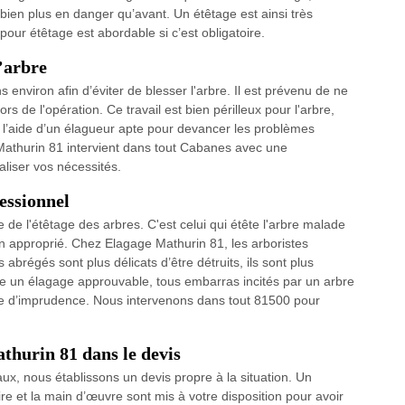
bien plus en danger qu’avant. Un étêtage est ainsi très
pour étêtage est abordable si c’est obligatoire.
’arbre
s environ afin d’éviter de blesser l'arbre. Il est prévenu de ne
ors de l'opération. Ce travail est bien périlleux pour l'arbre,
rir l’aide d’un élagueur apte pour devancer les problèmes
 Mathurin 81 intervient dans tout Cabanes avec une
liser vos nécessités.
fessionnel
e de l'étêtage des arbres. C'est celui qui étête l'arbre malade
non approprié. Chez Elagage Mathurin 81, les arboristes
abrégés sont plus délicats d’être détruits, ils sont plus
e un élagage approuvable, tous embarras incités par un arbre
ause d’imprudence. Nous intervenons dans tout 81500 pour
thurin 81 dans le devis
ux, nous établissons un devis propre à la situation. Un
aire et la main d’œuvre sont mis à votre disposition pour avoir