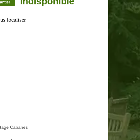
indisponible
antier
us localiser
etage Cabanes