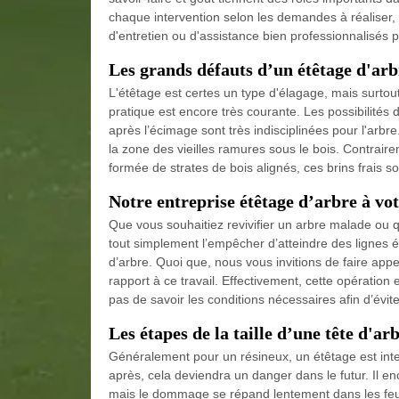
chaque intervention selon les demandes à réaliser, s
d'entretien ou d'assistance bien professionnalisés 
Les grands défauts d’un étêtage d'arb
L'étêtage est certes un type d'élagage, mais surtou
pratique est encore très courante. Les possibilité
après l’écimage sont très indisciplinées pour l'arbr
la zone des vieilles ramures sous le bois. Contrai
formée de strates de bois alignés, ces brins frais so
Notre entreprise étêtage d’arbre à vot
Que vous souhaitiez revivifier un arbre malade ou qui
tout simplement l’empêcher d’atteindre des lignes él
d’arbre. Quoi que, nous vous invitions de faire appel
rapport à ce travail. Effectivement, cette opération
pas de savoir les conditions nécessaires afin d’évit
Les étapes de la taille d’une tête d'a
Généralement pour un résineux, un étêtage est inter
après, cela deviendra un danger dans le futur. Il e
mais le dommage se répand lentement dans les feuill