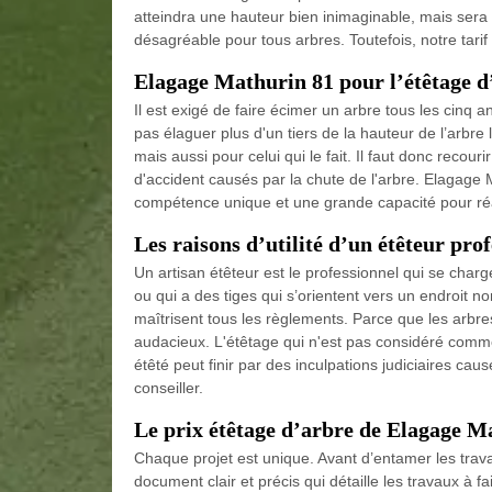
atteindra une hauteur bien inimaginable, mais sera 
désagréable pour tous arbres. Toutefois, notre tarif 
Elagage Mathurin 81 pour l’étêtage d
Il est exigé de faire écimer un arbre tous les cinq an
pas élaguer plus d'un tiers de la hauteur de l’arbre l
mais aussi pour celui qui le fait. Il faut donc recou
d'accident causés par la chute de l'arbre. Elagage
compétence unique et une grande capacité pour réa
Les raisons d’utilité d’un étêteur pro
Un artisan étêteur est le professionnel qui se charg
ou qui a des tiges qui s’orientent vers un endroit 
maîtrisent tous les règlements. Parce que les arbres 
audacieux. L'étêtage qui n'est pas considéré comm
étêté peut finir par des inculpations judiciaires c
conseiller.
Le prix étêtage d’arbre de Elagage Ma
Chaque projet est unique. Avant d’entamer les trava
document clair et précis qui détaille les travaux à f