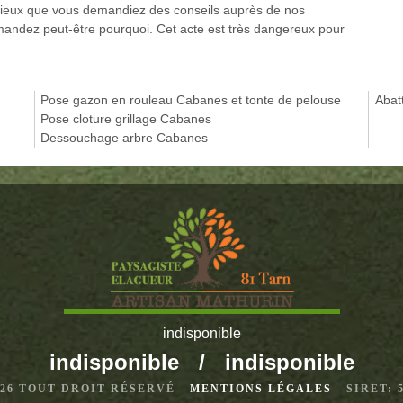
t mieux que vous demandiez des conseils auprès de nos
emandez peut-être pourquoi. Cet acte est très dangereux pour
Pose gazon en rouleau Cabanes et tonte de pelouse
Abat
Pose cloture grillage Cabanes
Dessouchage arbre Cabanes
indisponible
indisponible
/
indisponible
2026 TOUT DROIT RÉSERVÉ -
MENTIONS LÉGALES
- SIRET: 5