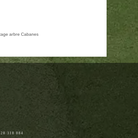
tage arbre Cabanes
28 318 884