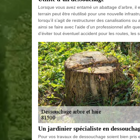
Lorsque vous avez entamé un abattage d’arbre, il est 
terrain peut être réutilisé pour une nouvelle infras
lorsqu’il s’agit de restructurer des canalisations ou a
ainsi se faire avec l’aide d’un professionnel afin qu
d’éviter tout éventuel accident pour les routes, les
Un jardinier spécialiste en dessoucha
Pour vos travaux de dessouchage soient bien pris e