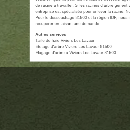
de racine à travailler. Si les racines d’arbre gênen
entreprise est spécialisée pour enlever la racine. 
Pour le dessouchage 81500 et la région IDF, nous in
récupérer en faisant une demande.
Autres services
Taille de haie Viviers Les Lavaur
Etetage d'arbre Viviers Les Lavaur 81500
Elagage d'arbre à Viviers Les Lavaur 81500