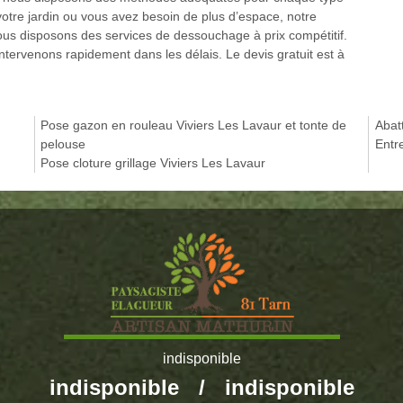
t votre jardin ou vous avez besoin de plus d’espace, notre
Nous disposons des services de dessouchage à prix compétitif.
tervenons rapidement dans les délais. Le devis gratuit est à
Pose gazon en rouleau Viviers Les Lavaur et tonte de
Abat
pelouse
Entre
Pose cloture grillage Viviers Les Lavaur
indisponible
indisponible
/
indisponible