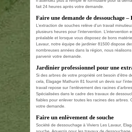
n’attendez plus à remplir le formulaire pour la dem
fait 24 heures après votre demande.
Faire une demande de dessouchage – 
L’extraction de souches relève d’un travail minutieux
plusieurs heures pour l’intervention. L’intervention e
préalable et lorsque vous disposez de bons matérie
Lavaur, notre équipe de jardinier 81500 dispose de
nombreuses années dans la région, nous réalisons 
parvenir votre demande.
Jardinier professionnel pour une extr
Si des arbres de votre propriété ont besoin d’être 
cela, Elagage Mathurin 81 fournit un devis sur l’in
travail repose sur l’enlèvement des racines d’arbre
Spécialisées dans le cadre des travaux de dessou
fiables pour enlever toutes les racines des arbre
votre demande.
Faire un enlèvement de souche
Société de dessouchage à Viviers Les Lavaur, Ela
souche. Aguerris pour les travaux de dessouchag