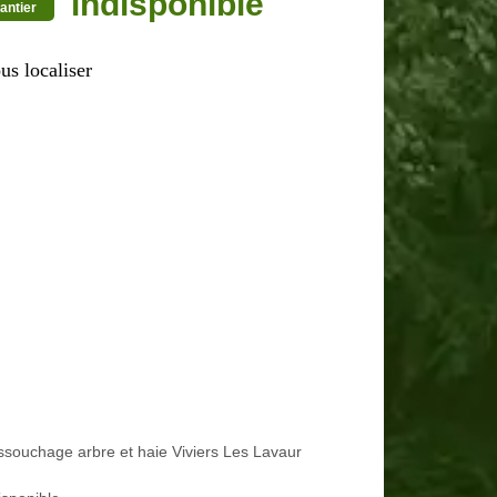
indisponible
antier
us localiser
souchage arbre et haie Viviers Les Lavaur