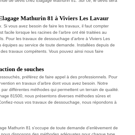
ande de devis chez Elagage Mathurin 81. Sur ce, le devis sera
Elagage Mathurin 81 à Viviers Les Lavaur
. Si vous avez besoin de faire les travaux, il faut compter
st facile lorsque les racines de l’arbre ont été traitées au
ls. Pour les travaux de dessouchage d’arbre à Viviers Les
s équipes au service de toute demande. Installées depuis de
des travaux compétents. Vous pouvez ainsi nous faire
action de souches
dessouchés, préférez de faire appel à des professionnels. Pour
tervention en travaux d’arbre dont vous avez besoin. Notre
s par différentes méthodes qui permettent un terrain de qualité.
chage 81500, nous présentons diverses méthodes sûres et
s. Confiez-nous vos travaux de dessouchage, nous répondons à
gage Mathurin 81 s'occupe de toute demande d’enlèvement de
e, nous disposons des méthodes adéquates pour chaque type