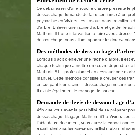
Enlèvement de racine d’arbre
Se débarrasser d’une souche d’arbre présente le plu
dessouchage demande de faire confiance à un profe
paysagiste en Viviers Les Lavaur, nous travaillons
d’arbre. Enlever une racine d’arbre et garder le sol
Mathurin 81 une intervention à faire avec adress
dessouchage, nous allons apporter les intervention
Des méthodes de dessouchage d’arbre
Lorsqu’il s’agit d’enlever une racine d’arbre, il es
chaque technique à mettre en œuvre dépendra de la
Mathurin 81 – professionnel en dessouchage d’arb
manuel. Cette méthode consiste à creuser des tran
en coupant leur racine. - dessouchage mécanique qui
Il existe également le rognage de souche.
Demande de devis de dessouchage d’ar
Afin que vous ayez la possibilité de se préparer pou
dessouchage, Elagage Mathurin 81 à Viviers Les Lav
l’aide de ce document, vous aurez la connaissance 
travail ainsi que les matériaux utilisés. Alors, si v