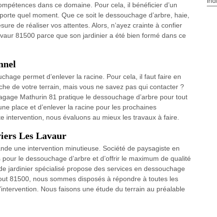
ind
ompétences dans ce domaine. Pour cela, il bénéficier d’un
importe quel moment. Que ce soit le dessouchage d’arbre, haie,
sure de réaliser vos attentes. Alors, n’ayez crainte à confier
vaur 81500 parce que son jardinier a été bien formé dans ce
nnel
chage permet d’enlever la racine. Pour cela, il faut faire en
uche de votre terrain, mais vous ne savez pas qui contacter ?
agage Mathurin 81 pratique le dessouchage d’arbre pour tout
ne place et d’enlever la racine pour les prochaines
ute intervention, nous évaluons au mieux les travaux à faire.
viers Les Lavaur
nde une intervention minutieuse. Société de paysagiste en
s pour le dessouchage d’arbre et d’offrir le maximum de qualité
de jardinier spécialisé propose des services en dessouchage
r tout 81500, nous sommes disposés à répondre à toutes les
intervention. Nous faisons une étude du terrain au préalable