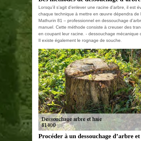
Lorsqu’il s’agit d’enlever une racine d’arbre, il es
chaque technique à mettre en œuvre dépendra de la
Mathurin 81 – professionnel en dessouchage d’arb
manuel. Cette méthode consiste à creuser des tran
en coupant leur racine. - dessouchage mécanique qui
Il existe également le rognage de souche.
Procéder à un dessouchage d’arbre et