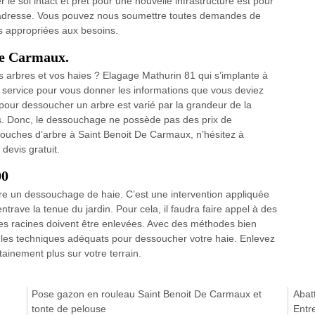
 le sol intact et prêt pour une nouvelle infrastructure est pour
c adresse. Vous pouvez nous soumettre toutes demandes de
s appropriées aux besoins.
De Carmaux.
 arbres et vos haies ? Elagage Mathurin 81 qui s’implante à
 service pour vous donner les informations que vous deviez
 pour dessoucher un arbre est varié par la grandeur de la
isés. Donc, le dessouchage ne possède pas des prix de
 souches d’arbre à Saint Benoit De Carmaux, n’hésitez à
devis gratuit.
00
aire un dessouchage de haie. C’est une intervention appliquée
ntrave la tenue du jardin. Pour cela, il faudra faire appel à des
 les racines doivent être enlevées. Avec des méthodes bien
er les techniques adéquats pour dessoucher votre haie. Enlevez
tainement plus sur votre terrain.
Pose gazon en rouleau Saint Benoit De Carmaux et
Abat
tonte de pelouse
Entr