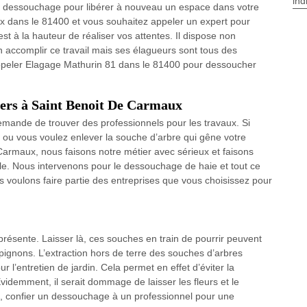
ind
un dessouchage pour libérer à nouveau un espace dans votre
x dans le 81400 et vous souhaitez appeler un expert pour
t à la hauteur de réaliser vos attentes. Il dispose non
 accomplir ce travail mais ses élagueurs sont tous des
appeler Elagage Mathurin 81 dans le 81400 pour dessoucher
iers à Saint Benoit De Carmaux
demande de trouver des professionnels pour les travaux. Si
r ou vous voulez enlever la souche d’arbre qui gêne votre
Carmaux, nous faisons notre métier avec sérieux et faisons
tèle. Nous intervenons pour le dessouchage de haie et tout ce
us voulons faire partie des entreprises que vous choisissez pour
présente. Laisser là, ces souches en train de pourrir peuvent
mpignons. L’extraction hors de terre des souches d’arbres
r l’entretien de jardin. Cela permet en effet d’éviter la
Évidemment, il serait dommage de laisser les fleurs et le
la, confier un dessouchage à un professionnel pour une