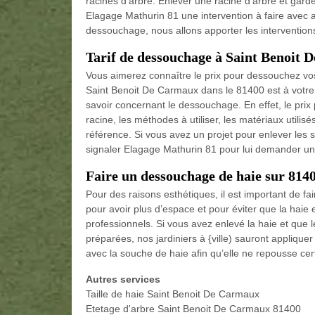
racines d’arbre. Enlever une racine d’arbre et garder
Elagage Mathurin 81 une intervention à faire ave
dessouchage, nous allons apporter les intervention
Tarif de dessouchage à Saint Benoit 
Vous aimerez connaître le prix pour dessouchez vos
Saint Benoit De Carmaux dans le 81400 est à votre
savoir concernant le dessouchage. En effet, le prix
racine, les méthodes à utiliser, les matériaux util
référence. Si vous avez un projet pour enlever les
signaler Elagage Mathurin 81 pour lui demander un 
Faire un dessouchage de haie sur 814
Pour des raisons esthétiques, il est important de f
pour avoir plus d’espace et pour éviter que la haie e
professionnels. Si vous avez enlevé la haie et que
préparées, nos jardiniers à {ville) sauront appliqu
avec la souche de haie afin qu’elle ne repousse cer
Autres services
Taille de haie Saint Benoit De Carmaux
Etetage d'arbre Saint Benoit De Carmaux 81400