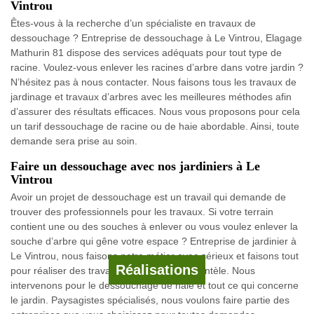
Vintrou
Êtes-vous à la recherche d’un spécialiste en travaux de
dessouchage ? Entreprise de dessouchage à Le Vintrou, Elagage
Mathurin 81 dispose des services adéquats pour tout type de
racine. Voulez-vous enlever les racines d’arbre dans votre jardin ?
N’hésitez pas à nous contacter. Nous faisons tous les travaux de
jardinage et travaux d’arbres avec les meilleures méthodes afin
d’assurer des résultats efficaces. Nous vous proposons pour cela
un tarif dessouchage de racine ou de haie abordable. Ainsi, toute
demande sera prise au soin.
Faire un dessouchage avec nos jardiniers à Le
Vintrou
Avoir un projet de dessouchage est un travail qui demande de
trouver des professionnels pour les travaux. Si votre terrain
contient une ou des souches à enlever ou vous voulez enlever la
souche d’arbre qui gêne votre espace ? Entreprise de jardinier à
Le Vintrou, nous faisons notre métier avec sérieux et faisons tout
Réalisations
pour réaliser des travaux fiables à notre clientèle. Nous
intervenons pour le dessouchage de haie et tout ce qui concerne
le jardin. Paysagistes spécialisés, nous voulons faire partie des