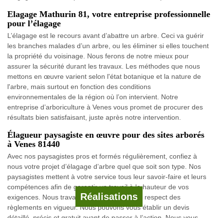
Elagage Mathurin 81, votre entreprise professionnelle
pour l’élagage
L’élagage est le recours avant d’abattre un arbre. Ceci va guérir
les branches malades d’un arbre, ou les éliminer si elles touchent
la propriété du voisinage. Nous ferons de notre mieux pour
assurer la sécurité durant les travaux. Les méthodes que nous
mettons en œuvre varient selon l'état botanique et la nature de
l'arbre, mais surtout en fonction des conditions
environnementales de la région où l’on intervient. Notre
entreprise d’arboriculture à Venes vous promet de procurer des
résultats bien satisfaisant, juste après notre intervention.
Élagueur paysagiste en œuvre pour des sites arborés
à Venes 81440
Avec nos paysagistes pros et formés régulièrement, confiez à
nous votre projet d’élagage d’arbre quel que soit son type. Nos
paysagistes mettent à votre service tous leur savoir-faire et leurs
compétences afin de garantir un travail à la hauteur de vos
Réalisations
exigences. Nous travaillons toujours dans le respect des
règlements en vigueur. Nous pouvons vous établir un devis
détaillé, précis et gratuit avant de passer à l’action. Nous vous