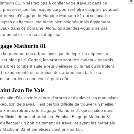
ind
thurin 81, n'hésitez pas à confier votre travaux dans ce
 préserver tout les risques qui pourront être s'apparu pendant
entreprise d'élagage de Elagage Mathurin 81 qui se localise
 aptes d'effectuer une tâche bien soignée mais également
travaux dans ce domaine. Alors, qu’attendez-vous à ne pas
r bénéficier un résultat optimal.
lagage Mathurin 81
u la grandeur des arbres ainsi que du type. La dépense à
er bien plus. Certes, les arbres sont des cadeaux naturels,
bres tombent suite à leur vieillesse ou le fait qu’ils frôlent
81, expérimenté en entretien des arbres peut tailler ou
ns un jardin ou une cour à petit coût.
aint Jean De Vals
s afin d'éclaircir le centre d'arbres et d'enlever les mauvaises
cution de travail, il est parfois difficile de trouver un meilleur
prix mais retrouvez le Elagage Mathurin 81 qui se situe dans
bénéficiez de prix abordables. En plus, Elagage Mathurin 81
'effectuer un bon traitement de travail et ayant les matériels
 Mathurin 81 et bénéficiez c'est prix parfait.