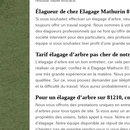
résultat fiable efficace.
Élagueur de chez Elagage Mathurin 81
Si vous souhaitez effectuer un élagage d’arbre, ve
toujours offrir un travail soigné. Nous sommes à vo
des élagueurs professionnels qui ne font qu’offrir d
société intervient pour des particuliers, des professi
équipe si vous souhaitez tirer profit d’une grande sa
Tarif élagage d’arbre pas cher de not
L’élagage d’arbre est un bon entretien, car cela pe
réaliser ce projet, confiez-le à Elagage Mathurin
une très grande expérience en la matière. Nous po
qualifiée. Sur ce, vous pouvez demander par télépho
et la difficulté du travail. Vous aurez probablement u
Pour un élagage d’arbre sur 81210, co
Nous vous offrons des prestations uniques en entret
d'arbres pour tous types de site. Si vous avez un ar
propriétés des voisins, faites appel à nous. Notre e
d’élagage. Notre équipe disponible se réjouit de vo
n’hésitez pas de prendre rendez-vous si vous êtes 