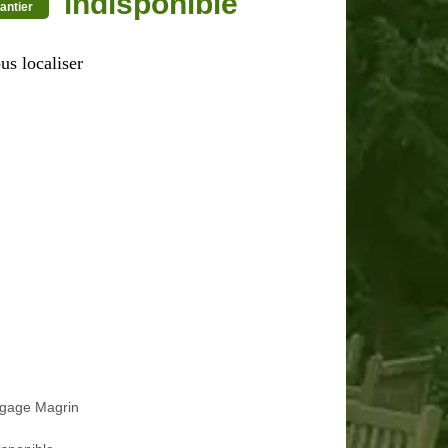
indisponible
antier
us localiser
agage Magrin