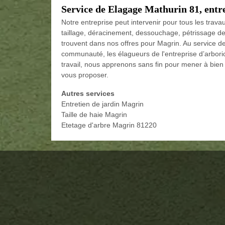
Service de Elagage Mathurin 81, entr
Notre entreprise peut intervenir pour tous les trava
taillage, déracinement, dessouchage, pétrissage de 
trouvent dans nos offres pour Magrin. Au service de
communauté, les élagueurs de l'entreprise d’arboricu
travail, nous apprenons sans fin pour mener à bien 
vous proposer.
Autres services
Entretien de jardin Magrin
Taille de haie Magrin
Etetage d'arbre Magrin 81220