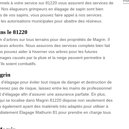
ind
ionnels à votre service sur 81220 vous assurent des services de
es. Nos élagueurs grimpeurs en élagage de sapin sont bien
ns de vos sapins, vous pouvez faire appel à nos services.
les autorisations municipales pour abattre des résineux.
ns le 81220
 d'arbres sur tous terrains pour des propriétés de Magrin. Il
spaces arborés. Nous assurons des services complets bien fait
ous pouvez aider à hiverner vos arbres pour les futures
mages causés par la pluie et la neige peuvent permettre à
’ils soient combatifs.
agrin
n d'élagage pour éviter tout risque de danger et destruction de
prenez pas de risque, laissez entre les mains de professionnel
t d'élagage afin d'assurer une assurance parfaite. En plus,
 qui se localise dans Magrin 81220 dispose non seulement des
s également ayant des matériels très adaptés pour utiliser à
mmédiatement Elagage Mathurin 81 pour prendre en charge tous