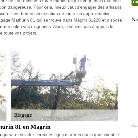
ur de leur maison à toute manier tel qu'il veut, mais tout cela
Ch
tion dangereuse. Pour cela, mieux vaut s'engager des artisans
surer une bonne sécurisation de toute les approximative.
No
agage Mathurin 81 qui se trouve dans Magrin 81220 et dispose
norme selon vos exigences. Alors, n'hésitez pas à appels le
 toute vos projets.
El
hurin 81 en Magrin
ongueur et scinder certaines tiges d’arbres quels que soient le