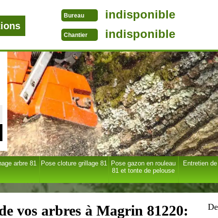
indisponible
Bureau
tions
indisponible
Chantier
age arbre 81
Pose cloture grillage 81
Pose gazon en rouleau
Entretien de
81 et tonte de pelouse
De
 de vos arbres à Magrin 81220: