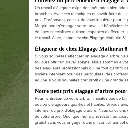
Obtenez un prix énorme d'élagage à 
Un travail d'élagage exige des méthodes bien adapté
branches. Avec ces techniques et savoir-faire de l'exé
prix. Dorénavant, cessez de vous inquiéter pour le 
Magrin pour s'engager votre travail et bénéficiez d
équipes spécialistes qui sont capables d'effectuer u
le travail. Alors, contactez vite Elagage Mathurin 81 e
Élagueur de chez Elagage Mathurin 8
Si vous souhaitez effectuer un élagage d’arbre, ve
toujours offrir un travail soigné. Nous sommes à vo
des élagueurs professionnels qui ne font qu’offrir d
société intervient pour des particuliers, des professi
équipe si vous souhaitez tirer profit d’une grande sa
Notre petit prix élagage d’arbre pour
Pour l’entretien de votre arbre, n’hésitez pas de f
équipe d’élagueurs qualifiés et habiles. Si vous ave
informer du prix d’élagage d’arbre. Nous calculons c
de votre arbre. Quoi que, notre prix reste très ab
gratuit sans vous engager dans un contrat annuel o